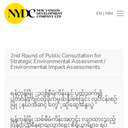
EN
|
MM
2nd Round of Public Consultation for
Strategic Environmental Assessment /
Environmental Impact Assessments
ရန်ကုန်မြို ့သစ်စီမံကိန်းနှင့် ပတ်သက်၍
ပတ်ဝန်းကျင်ထိခိုက်မူဆန်းစစ်ခြင်း လုပ်ငန်းစဉ်
မြို ့နယ်အဆင့် တွေ ့ဆုံဆွေးနွေးပွဲ
ရန်ကုန်မြို့သစ်စီမံကိန်းအတွင်း လျာထားသည့်
ပြန်လည်နေရာချထားရေး ဧရိယာများ၊ စပ်