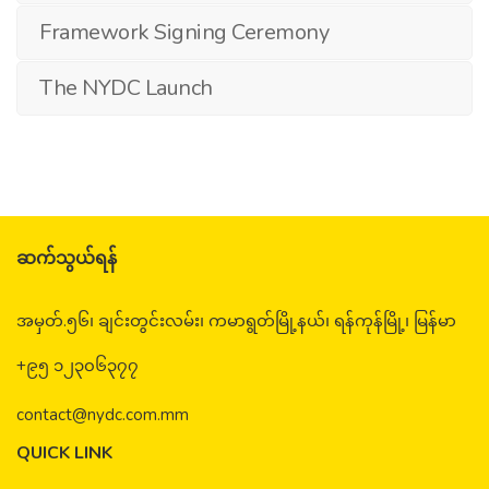
Framework Signing Ceremony
The NYDC Launch
ဆက်သွယ်ရန်
အမှတ်.၅၆၊ ချင်းတွင်းလမ်း၊ ကမာရွတ်မြို့နယ်၊ ရန်ကုန်မြို့၊ မြန်မာ
+၉၅ ၁၂၃၀၆၃၇၇
contact@nydc.com.mm
QUICK LINK